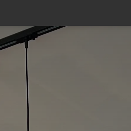
Über mich
Entdecken
Warum KÜCHEN&WOHN.GENUSS?
Kataloge
Leistungen
next125
News
Ausstellung
Marken
Sale
Inspirationen
Projekte
Kontakt
Wohnambiente