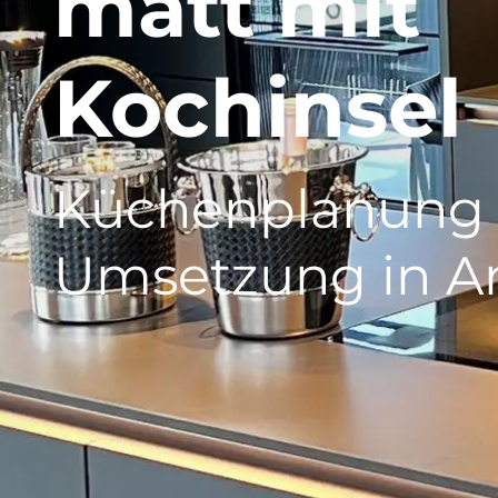
matt mit
Kochinsel
Küchenplanung
Umsetzung in A