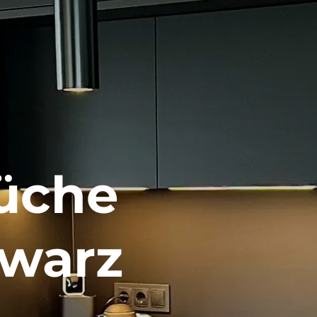
Küche
hwarz