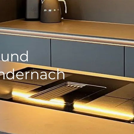
 und
ndernach