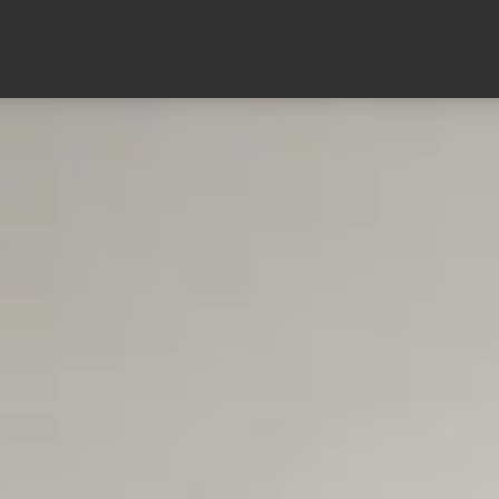
Über mich
Entdecken
Warum KÜCHEN&WOHN.GENUSS?
Kataloge
Leistungen
next125
News
Ausstellung
Marken
Sale
Inspirationen
Projekte
Kontakt
Wohnambiente