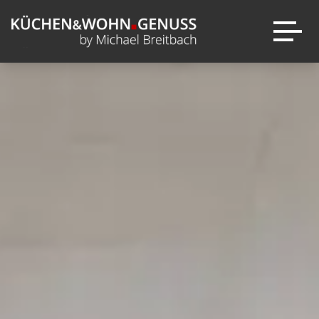
Über mich
Entdecken
Warum
Kataloge
KÜCHEN&WOHN.GENUSS?
next125
News
Leistungen
Ausstellung
Sale
Marken
Inspirationen
Kontakt
Projekte
Wohnambiente