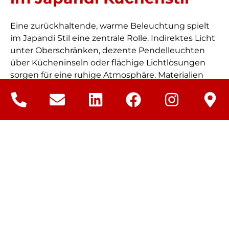
Eine zurückhaltende, warme Beleuchtung spielt
im Japandi Stil eine zentrale Rolle. Indirektes Licht
unter Oberschränken, dezente Pendelleuchten
über Kücheninseln oder flächige Lichtlösungen
sorgen für eine ruhige Atmosphäre. Materialien
wie Holz, Keramik oder Leinen finden sich auch in
Leuchten und Accessoires wieder. Dekoration wird
sparsam eingesetzt und folgt dem Prinzip der
bewussten Auswahl. Wenige, hochwertige
Elemente reichen aus, um der Küche
Persönlichkeit zu verleihen, ohne die klare
Gestaltung zu unterbrechen.
Termin vereinbaren