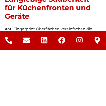
für Küchenfronten und
Geräte
Anti Fingerprint Oberflächen vereinfachen die
Küchenpflege deutlich. Besonders bei
Edelstahlgeräten, matten Fronten oder
integrierten Griffleisten sorgt die Beschichtung für
langanhaltende Sauberkeit. Die Reinigung erfolgt
schnell und materialschonend mit einem
feuchten Tuch – ohne aggressive Reiniger. So
bleibt die Schutzschicht dauerhaft intakt, auch bei
täglichem Gebrauch. Die matte Optik bewahrt
ihren eleganten Charakter und zeigt keine
Gebrauchsspuren. Küchen mit Anti Fingerprint
Ausstattung wirken dauerhaft hygienisch und
stilvoll – eine ideale Lösung für moderne
Haushalte mit hohen Ansprüchen an Design und