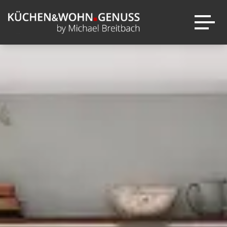
Über mich
Entdecken
Warum
Kataloge
KÜCHEN&WOHN.GENUSS?
next125
News
Leistungen
Ausstellung
Sale
Marken
Inspirationen
Kontakt
Projekte
Wohnambiente