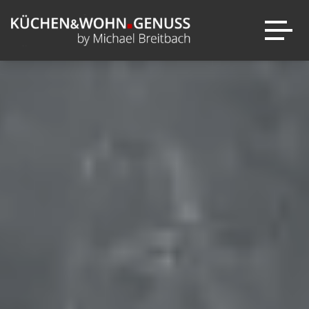
Über mich
Entdecken
Warum
Kataloge
KÜCHEN&WOHN.GENUSS?
next125
News
Leistungen
Ausstellung
Sale
Marken
Inspirationen
Kontakt
Projekte
Wohnambiente