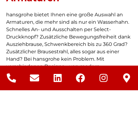
hansgrohe bietet Ihnen eine große Auswahl an
Armaturen, die mehr sind als nur ein Wasserhahn.
Schnelles An- und Ausschalten per Select-
Druckknopf? Zusätzliche Bewegungsfreiheit dank
Ausziehbrause, Schwenkbereich bis zu 360 Grad?
Zusätzlicher Brausestrahl, alles sogar aus einer
Hand? Bei hansgrohe kein Problem. Mit
verschiedenen Designs – von modern
minimalistisch bis klassisch geschwungen – sind
Ihrer Küchengestaltung kaum Grenzen gesetzt.
hansgrohe Küchenarmaturen erstrahlen in
kratzbeständiger Edelstahl-Optik oder klassisch in
Chrom. Für eine ergonomische Bedienung sorgen
lange, flächige Einhebelgriffe in charakteristischen
Designs.