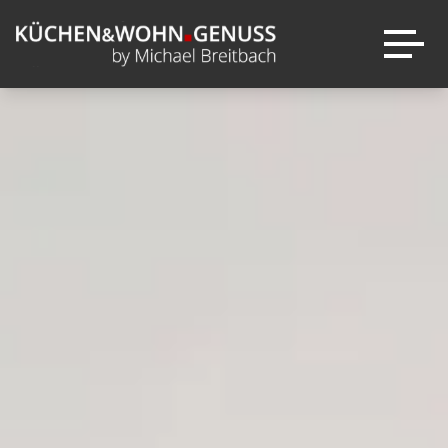
Über mich
Entdecken
Warum
Kataloge
KÜCHEN&WOHN.GENUSS?
next125
News
Leistungen
Ausstellung
Sale
Marken
Inspirationen
Kontakt
Projekte
Wohnambiente